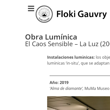
Obra Lumínica
El Caos Sensible – La Luz (2
Instalaciones lumı́nicas:
los obje
lumı́nicas ‘in-situ’, que se adapta
Año: 2019
‘Alma de diamante’,
MuMa Museo Pu